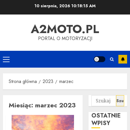
Przejdź
10 sierpnia, 2026
10:18:15 AM
do
treści
A2MOTO.PL
PORTAL O MOTORYZACJI
Menu
główne
Strona główna
2023
marzec
Szukaj:
Miesiąc:
marzec 2023
OSTATNIE
WPISY