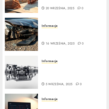
kroku
20 WRZEŚNIA, 2025
0
Informacje
Poradnik zakupu: Czy warto
kupić auto powypadkowe
16 WRZEŚNIA, 2025
0
Informacje
Jak działa automatyczna
skrzynia biegów: Poradnik
krok po kroku
5 WRZEŚNIA, 2025
0
Informacje
Tuning wizualny krok po