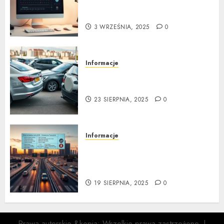
kroku: Kompletny
przewodnik
3 WRZEŚNIA, 2025
0
Informacje
Kompleksowa analiza zalet i
wad samochodów z LPG
23 SIERPNIA, 2025
0
Informacje
Nowe przepisy ruchu
drogowego 2025: Ostateczny
Przewodnik
19 SIERPNIA, 2025
0
Prawa autorskie &kopia; Wszelkie prawa zastrzeżone.
|