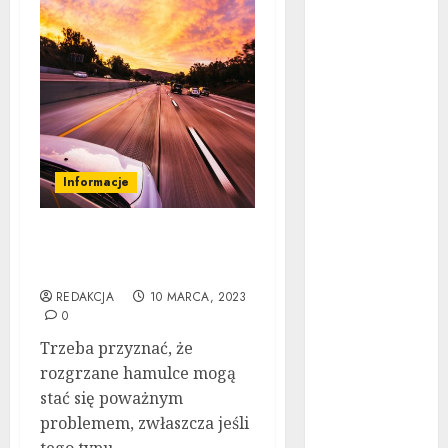
Ubezpieczenie
samochodu za
granicą:
Przewodnik
krok po kroku
Poradnik
zakupu: Czy
Informacje
warto kupić
auto
Fading poważny problem
powypadkowe
dla kierowcy.
Jak działa
REDAKCJA
10 MARCA, 2023
automatyczna
0
skrzynia
Trzeba przyznać, że
biegów:
rozgrzane hamulce mogą
Poradnik krok
stać się poważnym
po kroku
problemem, zwłaszcza jeśli
Tuning