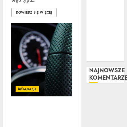
tego typu...
wizualny krok
po kroku:
DOWIEDZ SIĘ WIĘCEJ
Kompletny
przewodnik
Kompleksowa
analiza zalet i
wad
samochodów z
LPG
NAJNOWSZE
KOMENTARZ
Informacje
Substancja ochronna i
pełna kontrola nad
zmienną temperaturą
silnika.