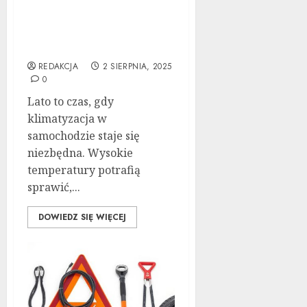
Serwisowanie
klimatyzacji
samochodowej latem –
Kompletny Przewodnik
REDAKCJA
2 SIERPNIA, 2025
0
Lato to czas, gdy
klimatyzacja w
samochodzie staje się
niezbędna. Wysokie
temperatury potrafią
sprawić,...
DOWIEDZ SIĘ WIĘCEJ