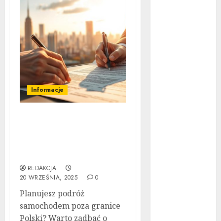
Ubezpieczenie
samochodu za
granicą:
Przewodnik
krok po kroku
Poradnik
zakupu: Czy
Informacje
warto kupić
auto
Ubezpieczenie
powypadkowe
samochodu za granicą:
Jak działa
Przewodnik krok po
automatyczna
kroku
skrzynia
REDAKCJA
biegów:
20 WRZEŚNIA, 2025
0
Poradnik krok
Planujesz podróż
po kroku
samochodem poza granice
Tuning
Polski? Warto zadbać o