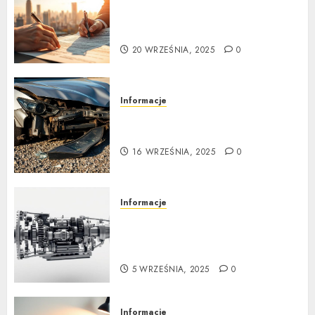
Ubezpieczenie samochodu za
granicą: Przewodnik krok po
kroku
20 WRZEŚNIA, 2025
0
Informacje
Poradnik zakupu: Czy warto
kupić auto powypadkowe
16 WRZEŚNIA, 2025
0
Informacje
Jak działa automatyczna
skrzynia biegów: Poradnik
krok po kroku
5 WRZEŚNIA, 2025
0
Informacje