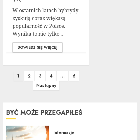
0
W ostatnich latach hybrydy
zyskują coraz większą
popularność w Polsce.
Wynika to nie tylko...
DOWIEDZ SIĘ WIĘCEJ
Stronicowanie
1
2
3
4
…
6
wpisów
Następny
BYĆ MOŻE PRZEGAPIŁEŚ
Informacje