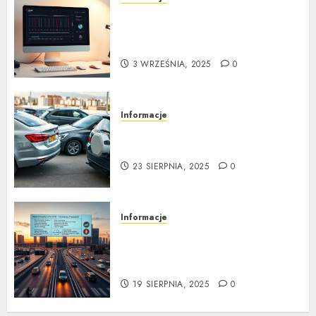
Tuning wizualny krok po
kroku: Kompletny
przewodnik
3 WRZEŚNIA, 2025
0
Informacje
Kompleksowa analiza zalet i
wad samochodów z LPG
23 SIERPNIA, 2025
0
Informacje
Nowe przepisy ruchu
drogowego 2025: Ostateczny
Przewodnik
19 SIERPNIA, 2025
0