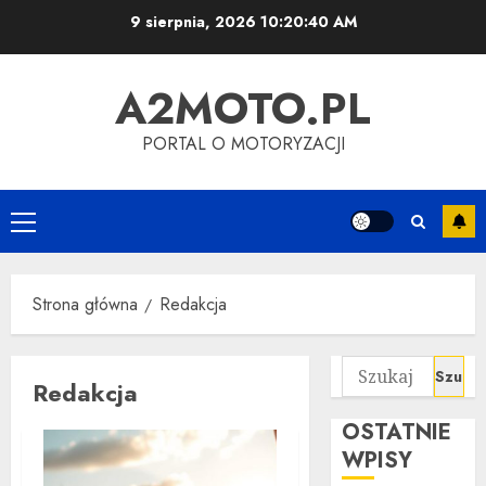
Przejdź
9 sierpnia, 2026
10:20:41 AM
do
treści
A2MOTO.PL
PORTAL O MOTORYZACJI
Menu
główne
Strona główna
Redakcja
Szukaj:
Redakcja
OSTATNIE
WPISY