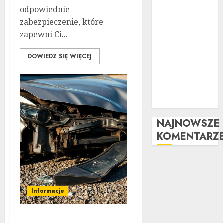
wizualny krok
odpowiednie
po kroku:
zabezpieczenie, które
Kompletny
zapewni Ci...
przewodnik
Kompleksowa
DOWIEDZ SIĘ WIĘCEJ
analiza zalet i
wad
samochodów z
LPG
NAJNOWSZE
KOMENTARZ
Informacje