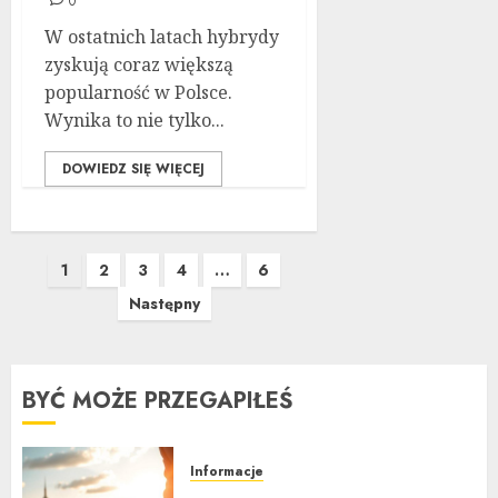
0
W ostatnich latach hybrydy
zyskują coraz większą
popularność w Polsce.
Wynika to nie tylko...
DOWIEDZ SIĘ WIĘCEJ
Stronicowanie
1
2
3
4
…
6
wpisów
Następny
BYĆ MOŻE PRZEGAPIŁEŚ
Informacje