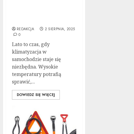
Serwisowanie
klimatyzacji
samochodowej latem –
Kompletny Przewodnik
REDAKCJA
2 SIERPNIA, 2025
0
Lato to czas, gdy
klimatyzacja w
samochodzie staje się
niezbędna. Wysokie
temperatury potrafią
sprawić,...
DOWIEDZ SIĘ WIĘCEJ