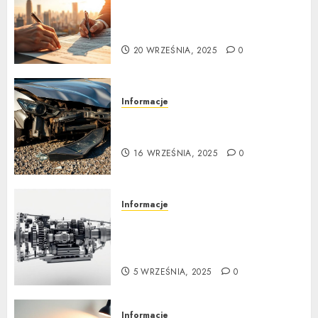
Ubezpieczenie samochodu za
granicą: Przewodnik krok po
kroku
20 WRZEŚNIA, 2025
0
Informacje
Poradnik zakupu: Czy warto
kupić auto powypadkowe
16 WRZEŚNIA, 2025
0
Informacje
Jak działa automatyczna
skrzynia biegów: Poradnik
krok po kroku
5 WRZEŚNIA, 2025
0
Informacje