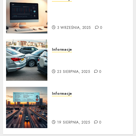
Tuning wizualny krok po
kroku: Kompletny
przewodnik
3 WRZEŚNIA, 2025
0
Informacje
Kompleksowa analiza zalet i
wad samochodów z LPG
23 SIERPNIA, 2025
0
Informacje
Nowe przepisy ruchu
drogowego 2025: Ostateczny
Przewodnik
19 SIERPNIA, 2025
0