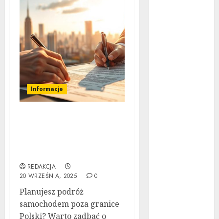
Ubezpieczenie
samochodu za
granicą:
Przewodnik
krok po kroku
Poradnik
zakupu: Czy
Informacje
warto kupić
auto
Ubezpieczenie
powypadkowe
samochodu za granicą:
Jak działa
Przewodnik krok po
automatyczna
kroku
skrzynia
REDAKCJA
biegów:
20 WRZEŚNIA, 2025
0
Poradnik krok
Planujesz podróż
po kroku
samochodem poza granice
Tuning
Polski? Warto zadbać o