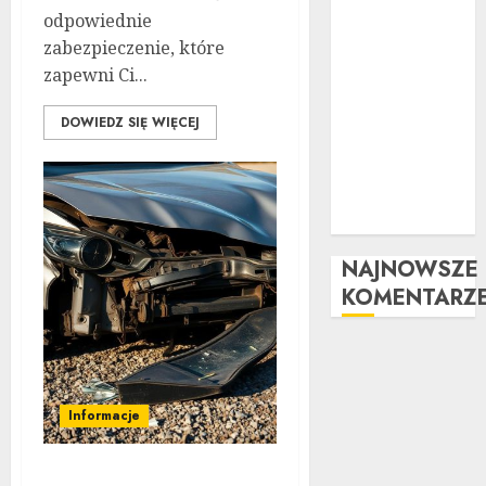
wizualny krok
odpowiednie
po kroku:
zabezpieczenie, które
Kompletny
zapewni Ci...
przewodnik
Kompleksowa
DOWIEDZ SIĘ WIĘCEJ
analiza zalet i
wad
samochodów z
LPG
NAJNOWSZE
KOMENTARZ
Informacje