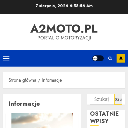
Przejdź
7 sierpnia, 2026
6:58:57 AM
do
treści
A2MOTO.PL
PORTAL O MOTORYZACJI
Menu
główne
Strona główna
Informacje
Szukaj:
Informacje
OSTATNIE
WPISY