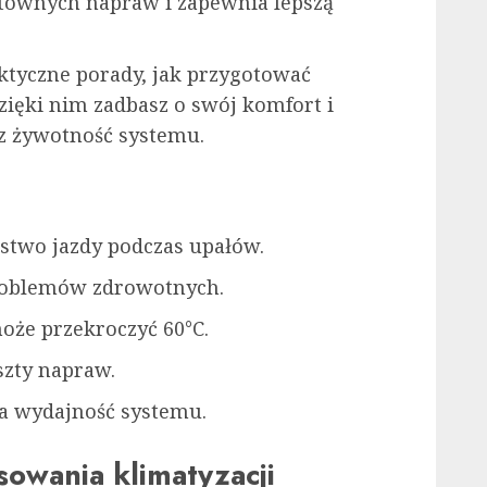
townych napraw i zapewnia lepszą
tyczne porady, jak przygotować
Dzięki nim zadbasz o swój komfort i
sz żywotność systemu.
stwo jazdy podczas upałów.
roblemów zdrowotnych.
że przekroczyć 60°C.
szty napraw.
a wydajność systemu.
owania klimatyzacji