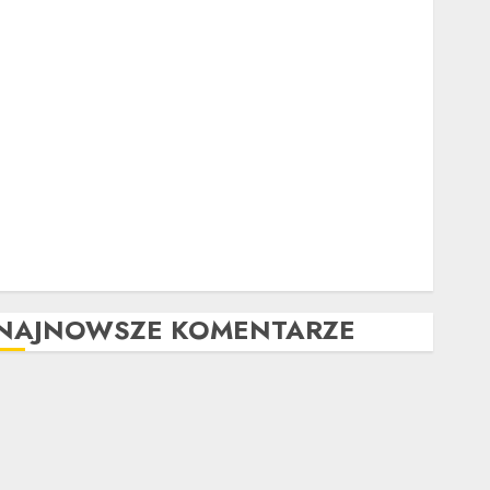
Ubezpieczenie samochodu za granicą: Przewodnik
krok po kroku
Poradnik zakupu: Czy warto kupić auto
powypadkowe
Jak działa automatyczna skrzynia biegów: Poradnik
krok po kroku
Tuning wizualny krok po kroku: Kompletny
przewodnik
Kompleksowa analiza zalet i wad samochodów z
LPG
NAJNOWSZE KOMENTARZE