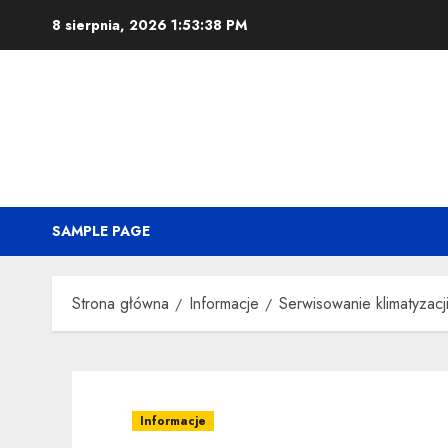
Przejdź
8 sierpnia, 2026
1:53:39 PM
do
treści
SAMPLE PAGE
Strona główna
Informacje
Serwisowanie klimatyzac
Informacje