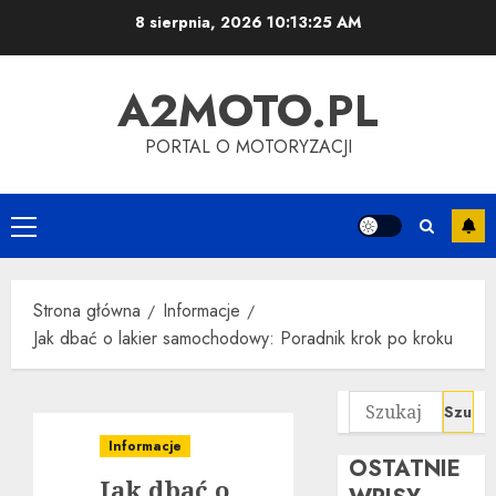
Przejdź
8 sierpnia, 2026
10:13:26 AM
do
treści
A2MOTO.PL
PORTAL O MOTORYZACJI
Menu
główne
Strona główna
Informacje
Jak dbać o lakier samochodowy: Poradnik krok po kroku
Szukaj:
Informacje
OSTATNIE
Jak dbać o