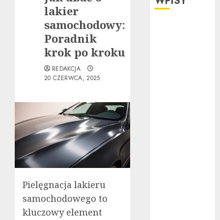
WPISY
lakier
samochodowy:
Ubezpieczenie
Poradnik
samochodu za
granicą:
krok po kroku
Przewodnik
REDAKCJA
krok po kroku
20 CZERWCA, 2025
Poradnik
zakupu: Czy
warto kupić
auto
powypadkowe
Jak działa
automatyczna
skrzynia
Pielęgnacja lakieru
biegów:
Poradnik krok
samochodowego to
po kroku
kluczowy element