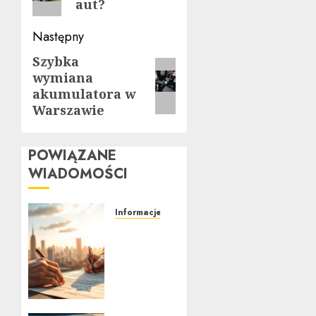
aut?
Następny
Szybka
Następny
wymiana
wpis:
akumulatora w
Warszawie
POWIĄZANE
WIADOMOŚCI
Informacje
Ubezpieczenie
samochodu
za
granicą:
Przewodnik
krok