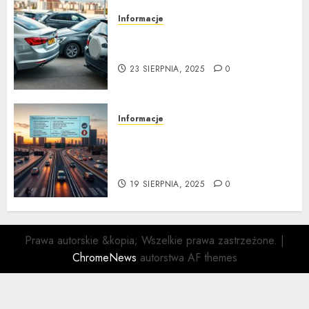
Informacje
Kompleksowa analiza zalet i
wad samochodów z LPG
23 SIERPNIA, 2025
0
Informacje
Nowe przepisy ruchu
drogowego 2025: Ostateczny
Przewodnik
19 SIERPNIA, 2025
0
Prawa autorskie &kopia; Wszelkie prawa zastrzeżone.
|
ChromeNews
autorstwa AF themes