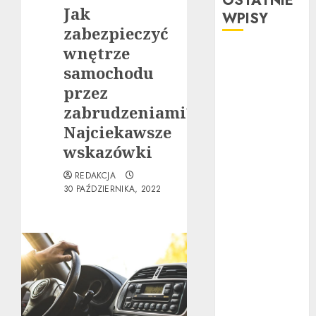
OSTATNIE
Jak
WPISY
zabezpieczyć
wnętrze
Ubezpieczenie
samochodu
samochodu za
granicą:
przez
Przewodnik
zabrudzeniami?
krok po kroku
Najciekawsze
Poradnik
wskazówki
zakupu: Czy
REDAKCJA
warto kupić
30 PAŹDZIERNIKA, 2022
auto
powypadkowe
Jak działa
automatyczna
skrzynia
biegów:
Poradnik krok