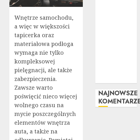
po kroku
Tuning
wizualny krok
Wnętrze samochodu,
po kroku:
a więc w większości
Kompletny
tapicerka oraz
przewodnik
materiałowa podłoga
Kompleksowa
wymaga nie tylko
analiza zalet i
kompleksowej
wad
pielęgnacji, ale także
samochodów z
zabezpieczenia.
LPG
Zawsze warto
NAJNOWSZE
poświęcić nieco więcej
KOMENTARZ
wolnego czasu na
mycie poszczególnych
elementów wnętrza
auta, a także na
odkurzanie. Pamiętaj,