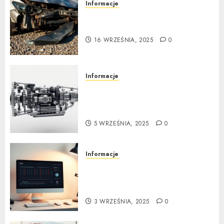
Informacje
Poradnik zakupu: Czy warto
kupić auto powypadkowe
16 WRZEŚNIA, 2025
0
Informacje
Jak działa automatyczna
skrzynia biegów: Poradnik
krok po kroku
5 WRZEŚNIA, 2025
0
Informacje
Tuning wizualny krok po
kroku: Kompletny
przewodnik
3 WRZEŚNIA, 2025
0