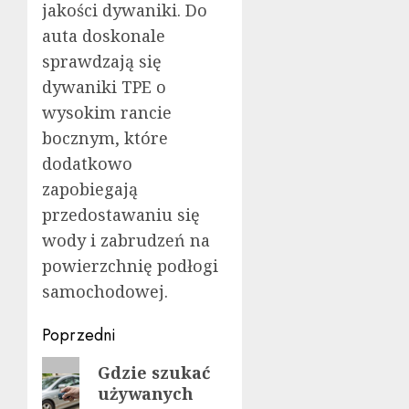
jakości dywaniki. Do
auta doskonale
sprawdzają się
dywaniki TPE o
wysokim rancie
bocznym, które
dodatkowo
zapobiegają
przedostawaniu się
wody i zabrudzeń na
powierzchnię podłogi
samochodowej.
Zobacz
Poprzedni
wpisy
Poprzedni
Gdzie szukać
używanych
wpis: