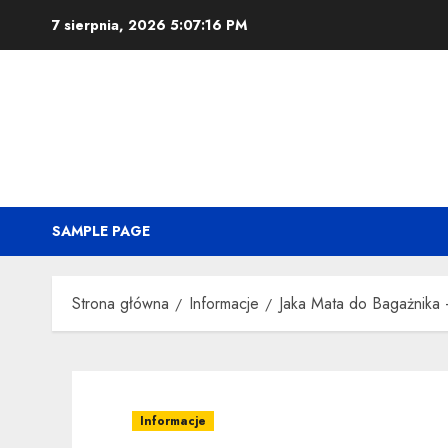
Przejdź
7 sierpnia, 2026
5:07:17 PM
do
treści
SAMPLE PAGE
Strona główna
Informacje
Jaka Mata do Bagażnik
Informacje