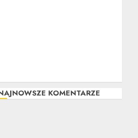
Ubezpieczenie samochodu za granicą: Przewodnik
krok po kroku
Poradnik zakupu: Czy warto kupić auto
powypadkowe
Jak działa automatyczna skrzynia biegów: Poradnik
krok po kroku
Tuning wizualny krok po kroku: Kompletny
przewodnik
Kompleksowa analiza zalet i wad samochodów z
LPG
NAJNOWSZE KOMENTARZE