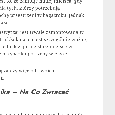
jest to, że zajmuje mniej miejsca, gdy
dla tych, którzy potrzebują
rochę przestrzeni w bagażniku. Jednak
ała.
 zazwyczaj jest trwale zamontowana w
ta składana, co jest szczególnie ważne,
. Jednak zajmuje stałe miejsce w
w przypadku potrzeby większej
ą zależy więc od Twoich
i.
nika – Na Co Zwracać
 wziąć pod uwagę przy wyborze maty