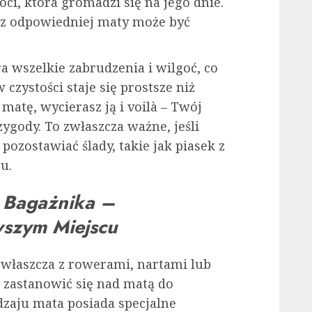
ci, która gromadzi się na jego dnie.
ez odpowiedniej maty może być
a wszelkie zabrudzenia i wilgoć, co
czystości staje się prostsze niż
matę, wycierasz ją i voilà – Twój
ygody. To zwłaszcza ważne, jeśli
pozostawiać ślady, takie jak piasek z
u.
 Bagażnika –
wszym Miejscu
 zwłaszcza z rowerami, nartami lub
zastanowić się nad matą do
dzaju mata posiada specjalne