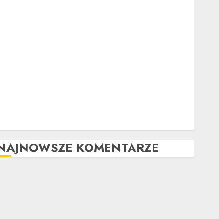
Ubezpieczenie samochodu za granicą: Przewodnik
krok po kroku
Poradnik zakupu: Czy warto kupić auto
powypadkowe
Jak działa automatyczna skrzynia biegów: Poradnik
krok po kroku
Tuning wizualny krok po kroku: Kompletny
przewodnik
Kompleksowa analiza zalet i wad samochodów z
LPG
NAJNOWSZE KOMENTARZE