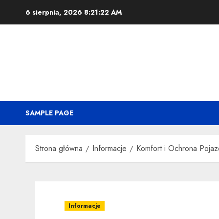
Przejdź
6 sierpnia, 2026
8:21:23 AM
do
treści
SAMPLE PAGE
Strona główna
Informacje
Komfort i Ochrona Poj
Informacje