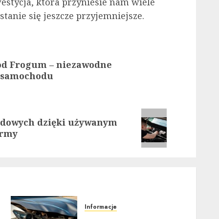
tycja, która przyniesie nam wiele
stanie się jeszcze przyjemniejsze.
od Frogum – niezawodne
o samochodu
odowych dzięki używanym
ormy
Informacje
Poradnik zakupu: Czy