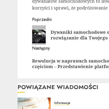
dywaników samochodowych to inwes
korzyści i sprawi, że podróżowanie 
Zobacz
Poprzedni
wpisy
Poprzedni
Dywaniki samochodowe 
wpis:
rozwiązanie dla Twojeg
Następny
Następny
Rewolucja w naprawach samoch
wpis:
częściom – Przedstawienie platf
POWIĄZANE WIADOMOŚCI
Informacje
Ubezpieczenie samochodu