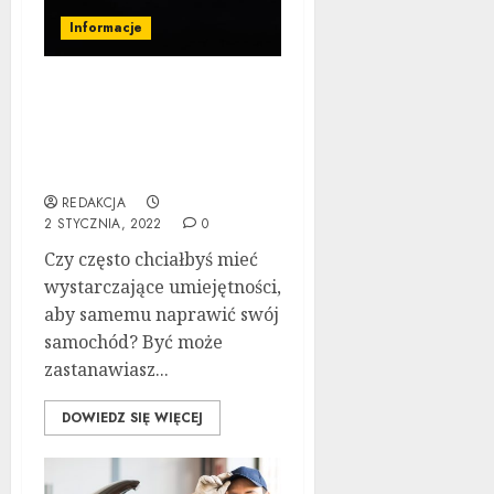
Informacje
Tutaj znajdziesz
odpowiedzi na wszystkie
swoje pytania dotyczące
naprawy samochodów
REDAKCJA
2 STYCZNIA, 2022
0
Czy często chciałbyś mieć
wystarczające umiejętności,
aby samemu naprawić swój
samochód? Być może
zastanawiasz...
DOWIEDZ SIĘ WIĘCEJ