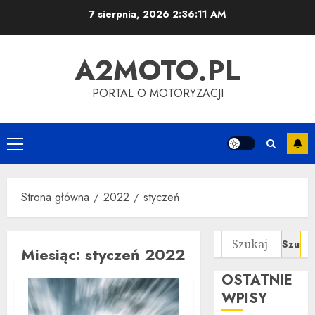
Przejdź
7 sierpnia, 2026
2:36:12 AM
do
treści
A2MOTO.PL
PORTAL O MOTORYZACJI
Menu
główne
Strona główna
2022
styczeń
Szukaj:
Miesiąc:
styczeń 2022
OSTATNIE
WPISY