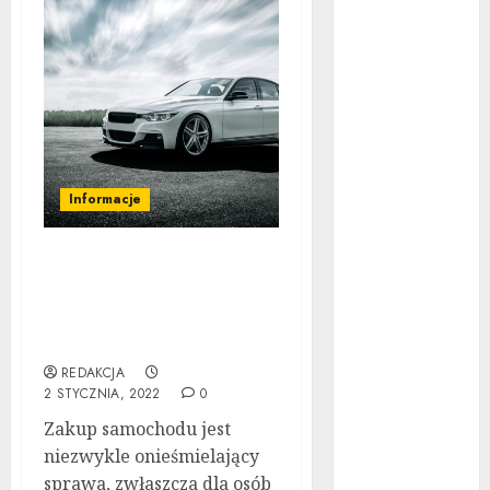
Ubezpieczenie
samochodu za
granicą:
Przewodnik
krok po kroku
Poradnik
zakupu: Czy
Informacje
warto kupić
auto
Uzyskaj dobrą ofertę
powypadkowe
dzięki tym wskazówkom
Jak działa
dotyczącym zakupu
automatyczna
samochodów
skrzynia
REDAKCJA
biegów:
2 STYCZNIA, 2022
0
Poradnik krok
Zakup samochodu jest
po kroku
niezwykle onieśmielający
Tuning
sprawa, zwłaszcza dla osób