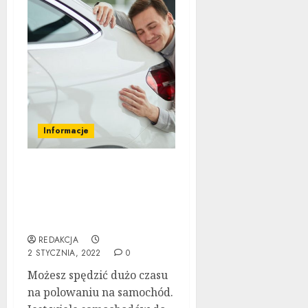
Informacje
Nie płać za cenę z
naklejki: Skorzystaj z
tych porad
negocjacyjnych
REDAKCJA
2 STYCZNIA, 2022
0
Możesz spędzić dużo czasu
na polowaniu na samochód.