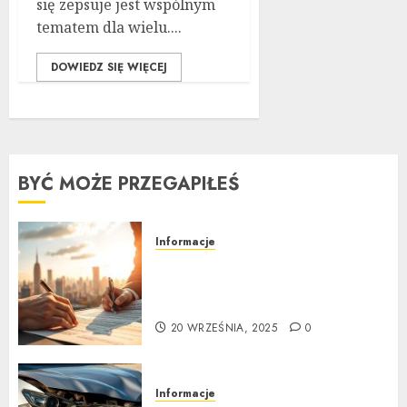
się zepsuje jest wspólnym
tematem dla wielu....
DOWIEDZ SIĘ WIĘCEJ
BYĆ MOŻE PRZEGAPIŁEŚ
Informacje
Ubezpieczenie samochodu za
granicą: Przewodnik krok po
kroku
20 WRZEŚNIA, 2025
0
Informacje