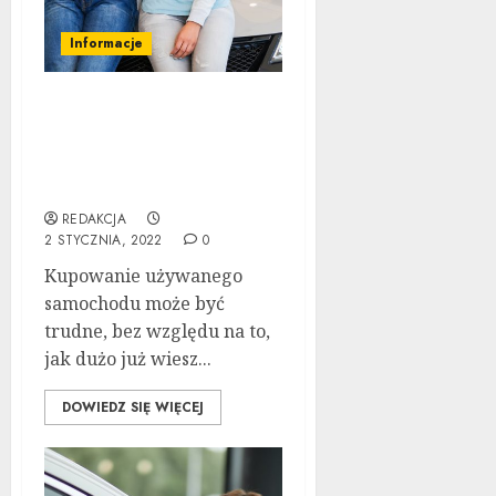
Informacje
Wspaniałe porady,
sztuczki i wskazówki
dotyczące zakupów
samochodów
REDAKCJA
2 STYCZNIA, 2022
0
Kupowanie używanego
samochodu może być
trudne, bez względu na to,
jak dużo już wiesz...
DOWIEDZ SIĘ WIĘCEJ