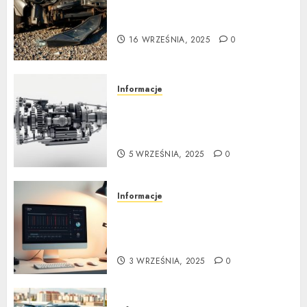
Poradnik zakupu: Czy warto
kupić auto powypadkowe
16 WRZEŚNIA, 2025
0
Informacje
Jak działa automatyczna
skrzynia biegów: Poradnik
krok po kroku
5 WRZEŚNIA, 2025
0
Informacje
Tuning wizualny krok po
kroku: Kompletny
przewodnik
3 WRZEŚNIA, 2025
0