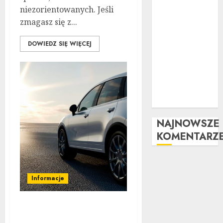
wizualny krok
niezorientowanych. Jeśli
po kroku:
zmagasz się z...
Kompletny
przewodnik
DOWIEDZ SIĘ WIĘCEJ
Kompleksowa
analiza zalet i
wad
samochodów z
LPG
NAJNOWSZE
KOMENTARZ
Informacje
Znajdź samochód, który
chcesz w ramach swojego