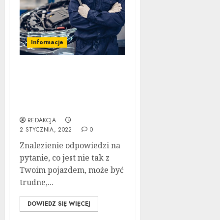
Informacje
Upewnij się, że Twój
samochód otrzyma
naprawę, której
potrzebuje
REDAKCJA
2 STYCZNIA, 2022
0
Znalezienie odpowiedzi na
pytanie, co jest nie tak z
Twoim pojazdem, może być
trudne,...
DOWIEDZ SIĘ WIĘCEJ