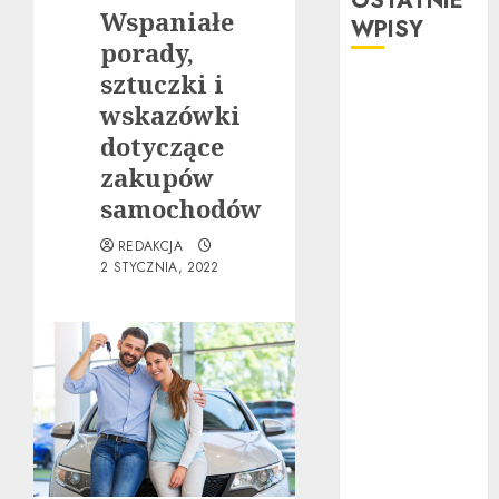
OSTATNIE
Wspaniałe
WPISY
porady,
sztuczki i
Ubezpieczenie
wskazówki
samochodu za
granicą:
dotyczące
Przewodnik
zakupów
krok po kroku
samochodów
Poradnik
REDAKCJA
zakupu: Czy
2 STYCZNIA, 2022
warto kupić
auto
powypadkowe
Jak działa
automatyczna
skrzynia
biegów:
Poradnik krok