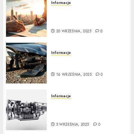
Informacje
Ubezpieczenie samochodu za
granicą: Przewodnik krok po
kroku
20 WRZEŚNIA, 2025
0
Informacje
Poradnik zakupu: Czy warto
kupić auto powypadkowe
16 WRZEŚNIA, 2025
0
Informacje
Jak działa automatyczna
skrzynia biegów: Poradnik
krok po kroku
5 WRZEŚNIA, 2025
0