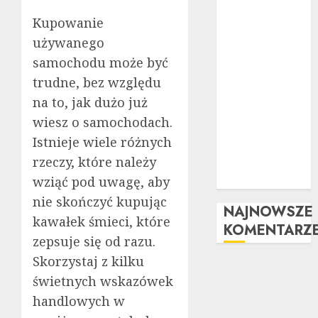
po kroku
Tuning
Kupowanie
wizualny krok
używanego
po kroku:
samochodu może być
Kompletny
trudne, bez względu
przewodnik
na to, jak dużo już
Kompleksowa
wiesz o samochodach.
analiza zalet i
Istnieje wiele różnych
wad
rzeczy, które należy
samochodów z
LPG
wziąć pod uwagę, aby
nie skończyć kupując
NAJNOWSZE
kawałek śmieci, które
KOMENTARZ
zepsuje się od razu.
Skorzystaj z kilku
świetnych wskazówek
handlowych w