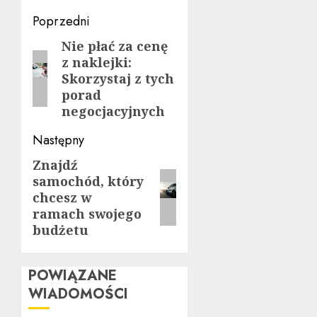
Zobacz
Poprzedni
wpisy
Nie płać za cenę
Poprzedni
z naklejki:
wpis:
Skorzystaj z tych
porad
negocjacyjnych
Następny
Znajdź
Następny
samochód, który
wpis:
chcesz w
ramach swojego
budżetu
POWIĄZANE
WIADOMOŚCI