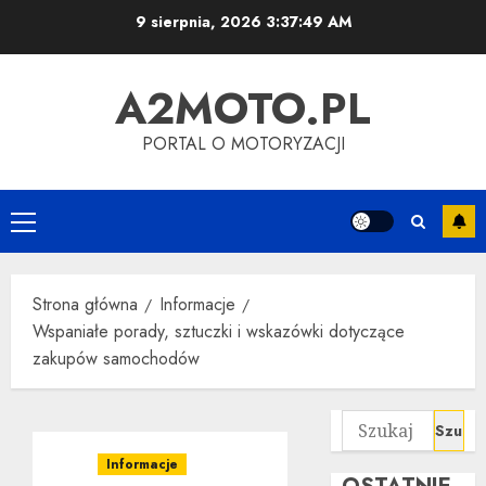
Przejdź
9 sierpnia, 2026
3:37:49 AM
do
treści
A2MOTO.PL
PORTAL O MOTORYZACJI
Menu
główne
Strona główna
Informacje
Wspaniałe porady, sztuczki i wskazówki dotyczące
zakupów samochodów
Szukaj:
Informacje