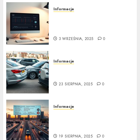
Informacje
Tuning wizualny krok po
kroku: Kompletny
przewodnik
3 WRZEŚNIA, 2025
0
Informacje
Kompleksowa analiza zalet i
wad samochodów z LPG
23 SIERPNIA, 2025
0
Informacje
Nowe przepisy ruchu
drogowego 2025: Ostateczny
Przewodnik
19 SIERPNIA, 2025
0