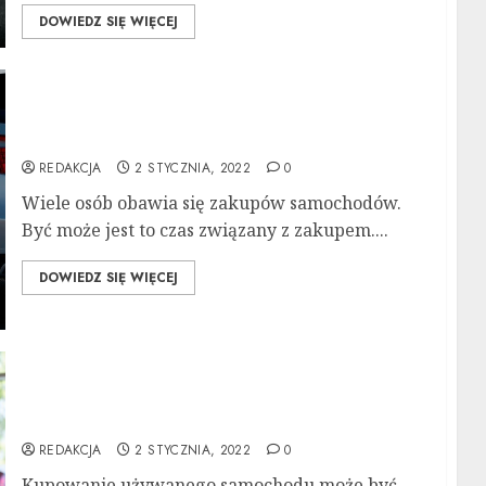
DOWIEDZ SIĘ WIĘCEJ
Znajdź samochód, który chcesz w ramach
swojego budżetu
REDAKCJA
2 STYCZNIA, 2022
0
Wiele osób obawia się zakupów samochodów.
Być może jest to czas związany z zakupem....
DOWIEDZ SIĘ WIĘCEJ
Wspaniałe porady, sztuczki i wskazówki
dotyczące zakupów samochodów
REDAKCJA
2 STYCZNIA, 2022
0
Kupowanie używanego samochodu może być