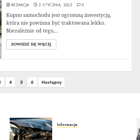
REDAKCJA
2 STYCZNIA, 2022
0
Kupno samochodu jest ogromną inwestycją,
która nie powinna być traktowana lekko.
Niezależnie od tego,...
DOWIEDZ SIĘ WIĘCEJ
3
4
5
6
Następny
Informacje
Poradnik zakupu: Czy
warto kupić auto