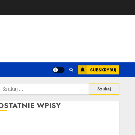
SUBSKRYBUJ
zukaj:
OSTATNIE WPISY
Ubezpieczenie samochodu za granicą: Przewodnik
krok po kroku