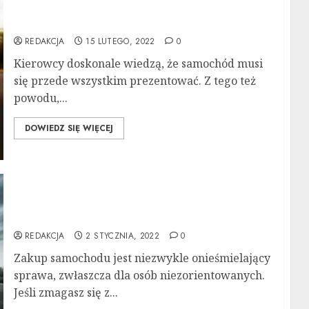
Co dają powłoki ceramiczne do samochodu?
REDAKCJA
15 LUTEGO, 2022
0
Kierowcy doskonale wiedzą, że samochód musi
się przede wszystkim prezentować. Z tego też
powodu,...
DOWIEDZ SIĘ WIĘCEJ
Uzyskaj dobrą ofertę dzięki tym
wskazówkom dotyczącym zakupu
samochodów
REDAKCJA
2 STYCZNIA, 2022
0
Zakup samochodu jest niezwykle onieśmielający
sprawa, zwłaszcza dla osób niezorientowanych.
Jeśli zmagasz się z...