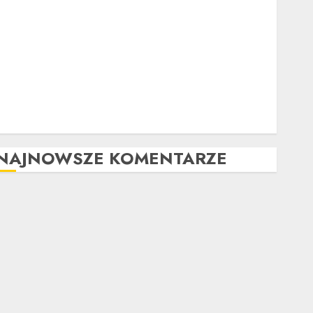
Poradnik zakupu: Czy warto kupić auto
powypadkowe
Jak działa automatyczna skrzynia biegów: Poradnik
krok po kroku
Tuning wizualny krok po kroku: Kompletny
przewodnik
Kompleksowa analiza zalet i wad samochodów z
LPG
NAJNOWSZE KOMENTARZE