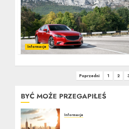
Informacje
Stronicowanie
Poprzedni
1
2
wpisów
BYĆ MOŻE PRZEGAPIŁEŚ
Informacje
Ubezpieczenie samochodu
za granicą: Przewodnik