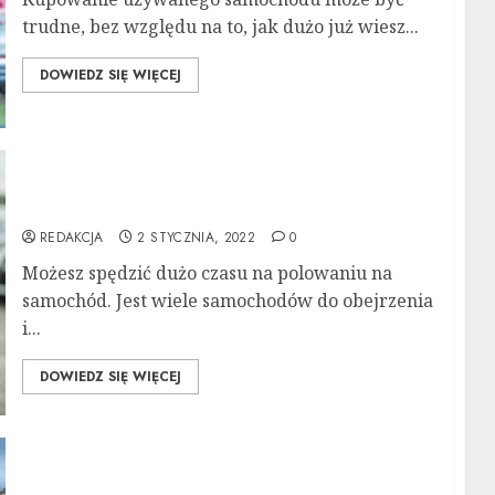
trudne, bez względu na to, jak dużo już wiesz...
DOWIEDZ SIĘ WIĘCEJ
Nie płać za cenę z naklejki: Skorzystaj z tych
porad negocjacyjnych
REDAKCJA
2 STYCZNIA, 2022
0
Możesz spędzić dużo czasu na polowaniu na
samochód. Jest wiele samochodów do obejrzenia
i...
DOWIEDZ SIĘ WIĘCEJ
Znajdź idealne auto dzięki tym radom