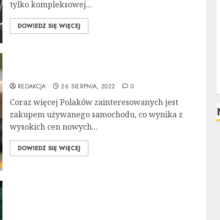
tylko kompleksowej...
DOWIEDZ SIĘ WIĘCEJ
Gdzie szukać używanych aut?
REDAKCJA
26 SIERPNIA, 2022
0
Coraz więcej Polaków zainteresowanych jest
zakupem używanego samochodu, co wynika z
wysokich cen nowych...
DOWIEDZ SIĘ WIĘCEJ
Wypożyczalnia przyczep samochodowych-
kiedy warto skorzystać z jej usług?